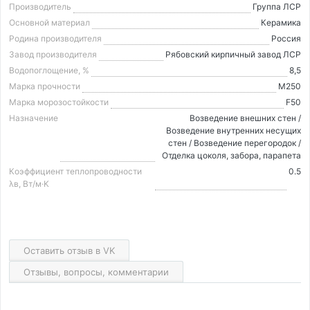
Производитель
Группа ЛСР
Основной материал
Керамика
Родина производителя
Россия
Завод производителя
Рябовский кирпичный завод ЛСР
Водопоглощение, %
8,5
Марка прочности
М250
Марка морозостойкости
F50
Назначение
Возведение внешних стен /
Возведение внутренних несущих
стен / Возведение перегородок /
Отделка цоколя, забора, парапета
Коэффициент теплопроводности
0.5
λв, Вт/м·K
Оставить отзыв в VK
Отзывы, вопросы, комментарии