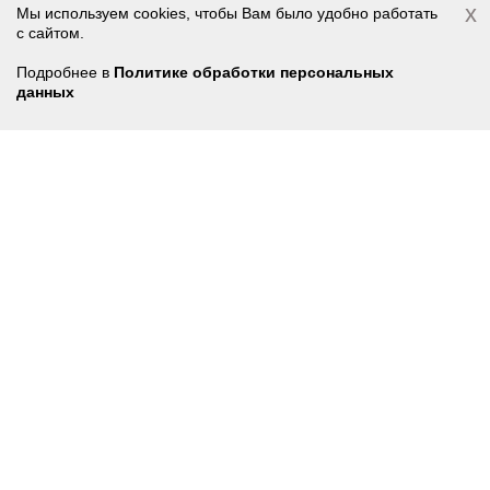
Инженерия
x
Мы используем cookies, чтобы Вам было удобно работать
с сайтом.
Войти
Регистрация
Подробнее в
Политике обработки персональных
данных
Подпишитесь на
Корзина
0 позиций
на сумму
0 руб.
выгодные предложения
Нажимая на кнопку, я принимаю условия
соглашения.
ПОДПИСАТЬСЯ
8 800 250-78-87