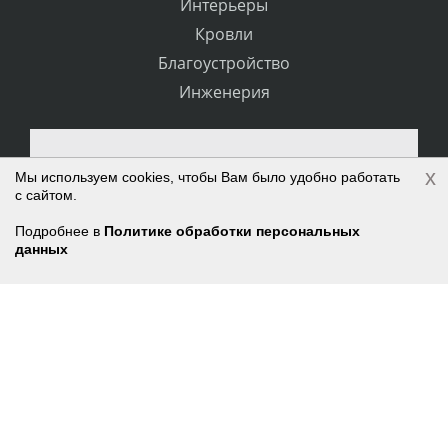
Интерьеры
Кровли
Благоустройство
Инженерия
Подпишитесь на
x
Мы используем cookies, чтобы Вам было удобно работать
с сайтом.
выгодные предложения
Войти
Регистрация
Подробнее в
Политике обработки персональных
данных
Корзина
0 позиций
на сумму
0 руб.
Нажимая на кнопку, я принимаю условия
соглашения.
ПОДПИСАТЬСЯ