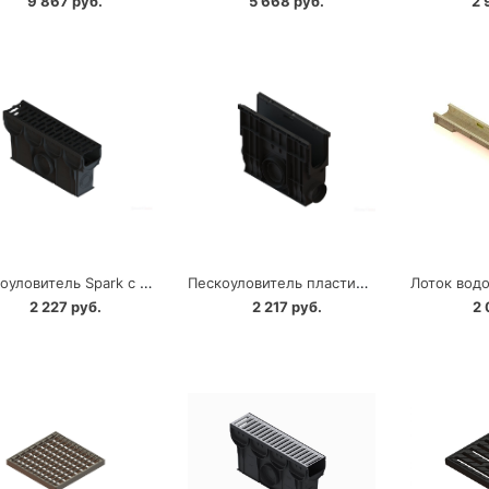
9 867 руб.
5 668 руб.
2 
Пескоуловитель Spark с чугунной решеткой Standartpark класс A15
Пескоуловитель пластиковый PolyMax Basic Standartpark DN100
2 227 руб.
2 217 руб.
2 