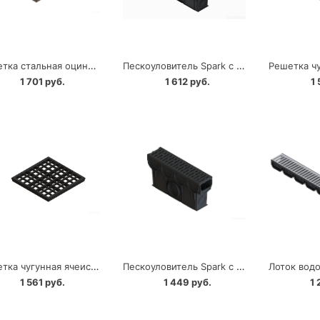
Решетка стальная оцинкованная ячеистая PolyMax Basic РВ-28.28 к дождеприемнику Standartpark
Пескоуловитель Spark с оцинкованной решеткой Standartpark
1 701 руб.
1 612 руб.
1 
Решетка чугунная ячеистая PolyMax Basic РВ-28.28 к дождеприемнику Standartpark
Пескоуловитель Spark с пластиковой решеткой Standartpark
1 561 руб.
1 449 руб.
1 