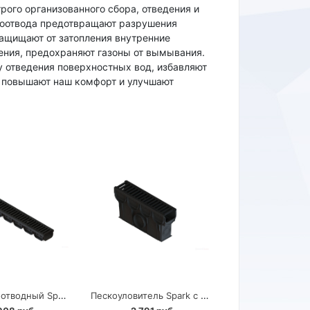
ого организованного сбора, отведения и
доотвода предотвращают разрушения
защищают от затопления внутренние
ения, предохраняют газоны от вымывания.
 отведения поверхностных вод, избавляют
, повышают наш комфорт и улучшают
Лоток водоотводный Spark с чугунной решеткой Standartpark класс C250
Пескоуловитель Spark с чугунной решеткой Standartpark класс C250