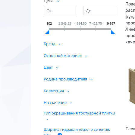
Цена
Пове
расп
фунд
прос
102
2 543.25
4 984.50
7 425.75
9 867
Лине
прос
каче
Бренд
Основной материал
Цвет
Родина производителя
Коллекция
Назначение
Тип окрашивания тротуарной плитки
Ширина гидравлического сечения,