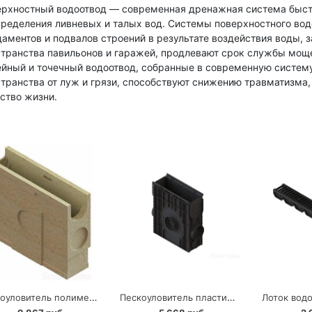
рхностный водоотвод — современная дренажная система быстр
ределения ливневых и талых вод. Системы поверхностного во
аментов и подвалов строений в результате воздействия воды, 
транства павильонов и гаражей, продлевают срок службы мощ
йный и точечный водоотвод, собранные в современную систему
транства от луж и грязи, способствуют снижению травматизма
ство жизни.
Пескоуловитель полимербетонный CompoMax Basic Standartpark DN100
Пескоуловитель пластиковый PolyMax Basic Standartpark DN150