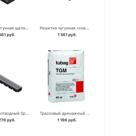
Решетка чугунная щелевая PolyMax Basic РВ-28.28 к дождеприемнику Standartpark
Решетка чугунная «снежинка» PolyMax Basic РВ-28.28-ВЧ-С1-ДП к дождеприемнику Standartpark
561 руб.
1 561 руб.
Лоток водоотводный Spark с оцинкованной решеткой Standartpark DN100
Трассовый дренажный бетон tubag TGM 2/8
276 руб.
1 196 руб.