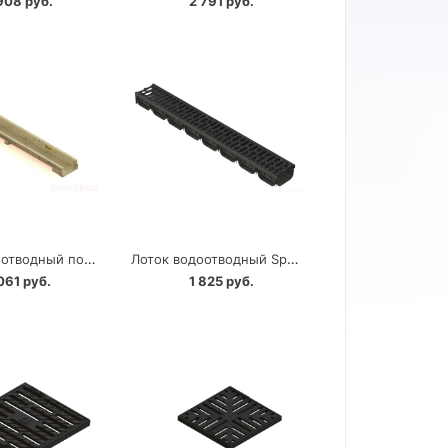
908 руб.
2 791 руб.
Лоток водоотводный полимербетонный Standartpark CompoMax Basic DN100
Лоток водоотводный Spark с чугунной решеткой Standartpark класс A15
061 руб.
1 825 руб.