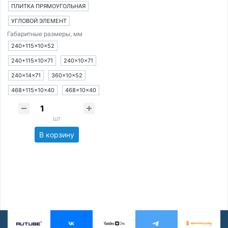
ПЛИТКА ПРЯМОУГОЛЬНАЯ
УГЛОВОЙ ЭЛЕМЕНТ
Габаритные размеры, мм
240+115×10×52
240+115×10×71
240×10×71
240×14×71
360×10×52
468+115×10×40
468×10×40
шт
В корзину