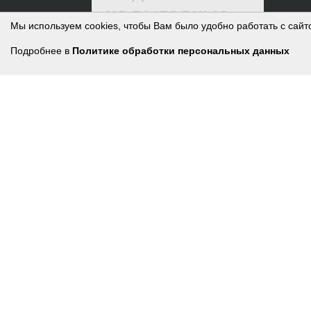
на выгодные
Мы используем cookies, чтобы Вам было удобно работать с сайт
предложения
Подробнее в
Политике обработки персональных данных
Нажимая на кнопку, я
принимаю условия
соглашения.
ПОДПИСАТЬСЯ
8 800 250-78-87
МОСКОВСКАЯ ОБЛ., Г.О. ОРЕХОВО-ЗУЕВО,
Г. ЛИКИНО-ДУЛЁВО, УЛ. ЛЕНИНА, ДОМ 2А