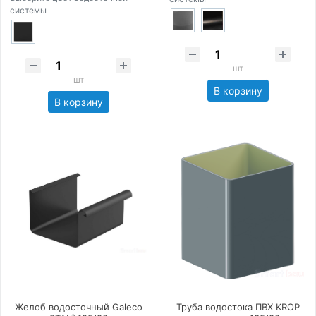
системы
шт
шт
В корзину
В корзину
Желоб водосточный Galeco
Труба водостока ПВХ KROP