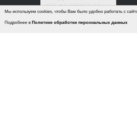
на выгодные
Мы используем cookies, чтобы Вам было удобно работать с сайт
предложения
Подробнее в
Политике обработки персональных данных
Нажимая на кнопку, я
принимаю условия
соглашения.
ПОДПИСАТЬСЯ
8 800 250-78-87
МОСКОВСКАЯ ОБЛ., Г.О. ОРЕХОВО-ЗУЕВО,
Г. ЛИКИНО-ДУЛЁВО, УЛ. ЛЕНИНА, ДОМ 2А