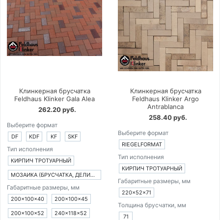
Клинкерная брусчатка
Клинкерная брусчатка
Feldhaus Klinker Gala Alea
Feldhaus Klinker Argo
Antrablanca
262.20 руб.
258.40 руб.
Выберите формат
Выберите формат
DF
KDF
KF
SKF
RIEGELFORMAT
Тип исполнения
Тип исполнения
КИРПИЧ ТРОТУАРНЫЙ
КИРПИЧ ТРОТУАРНЫЙ
МОЗАИКА (БРУСЧАТКА, ДЕЛИМАЯ НА 8 ЧАСТЕЙ)
Габаритные размеры, мм
Габаритные размеры, мм
220×52×71
200×100×40
200×100×45
Толщина брусчатки, мм
200×100×52
240×118×52
71