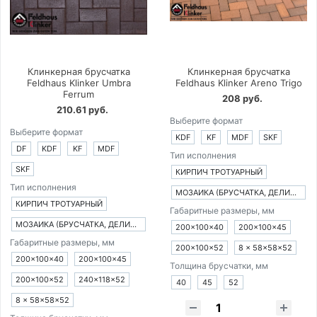
Клинкерная брусчатка
Клинкерная брусчатка
Feldhaus Klinker Umbra
Feldhaus Klinker Areno Trigo
Ferrum
208 руб.
210.61 руб.
Выберите формат
Выберите формат
KDF
KF
MDF
SKF
DF
KDF
KF
MDF
Тип исполнения
SKF
КИРПИЧ ТРОТУАРНЫЙ
Тип исполнения
МОЗАИКА (БРУСЧАТКА, ДЕЛИМАЯ НА 8 ЧАСТЕЙ)
КИРПИЧ ТРОТУАРНЫЙ
Габаритные размеры, мм
МОЗАИКА (БРУСЧАТКА, ДЕЛИМАЯ НА 8 ЧАСТЕЙ)
200×100×40
200×100×45
Габаритные размеры, мм
200×100×52
8 × 58×58×52
200×100×40
200×100×45
Толщина брусчатки, мм
200×100×52
240×118×52
40
45
52
8 × 58×58×52