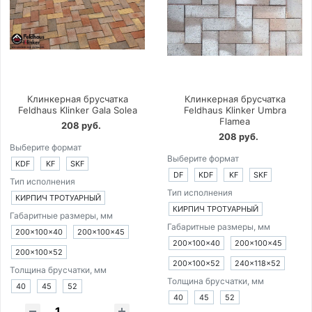
Клинкерная брусчатка
Клинкерная брусчатка
Feldhaus Klinker Gala Solea
Feldhaus Klinker Umbra
Flamea
208 руб.
208 руб.
Выберите формат
Выберите формат
KDF
KF
SKF
DF
KDF
KF
SKF
Тип исполнения
Тип исполнения
КИРПИЧ ТРОТУАРНЫЙ
КИРПИЧ ТРОТУАРНЫЙ
Габаритные размеры, мм
Габаритные размеры, мм
200×100×40
200×100×45
200×100×40
200×100×45
200×100×52
200×100×52
240×118×52
Толщина брусчатки, мм
Толщина брусчатки, мм
40
45
52
40
45
52