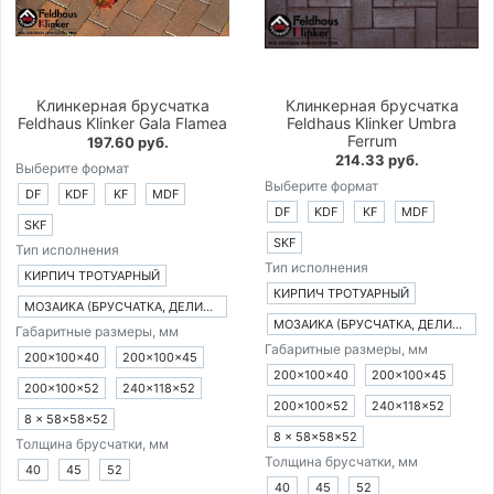
Клинкерная брусчатка
Клинкерная брусчатка
Feldhaus Klinker Gala Flamea
Feldhaus Klinker Umbra
Ferrum
197.60 руб.
214.33 руб.
Выберите формат
Выберите формат
DF
KDF
KF
MDF
DF
KDF
KF
MDF
SKF
SKF
Тип исполнения
Тип исполнения
КИРПИЧ ТРОТУАРНЫЙ
КИРПИЧ ТРОТУАРНЫЙ
МОЗАИКА (БРУСЧАТКА, ДЕЛИМАЯ НА 8 ЧАСТЕЙ)
МОЗАИКА (БРУСЧАТКА, ДЕЛИМАЯ НА 8 ЧАСТЕЙ)
Габаритные размеры, мм
Габаритные размеры, мм
200×100×40
200×100×45
200×100×40
200×100×45
200×100×52
240×118×52
200×100×52
240×118×52
8 × 58×58×52
8 × 58×58×52
Толщина брусчатки, мм
Толщина брусчатки, мм
40
45
52
40
45
52