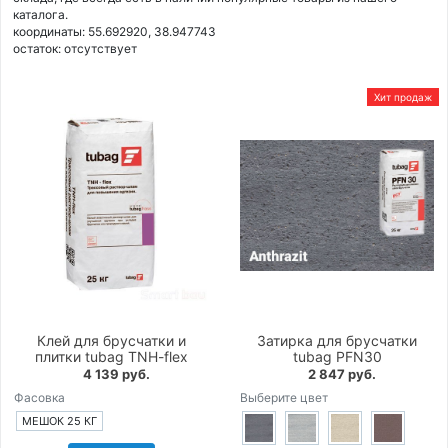
каталога.
координаты: 55.692920, 38.947743
остаток:
отсутствует
Хит продаж
Клей для брусчатки и
Затирка для брусчатки
плитки tubag TNH-flex
tubag PFN30
4 139 руб.
2 847 руб.
Фасовка
Выберите цвет
МЕШОК 25 КГ