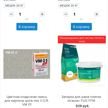
МЕШОК 30 КГ
МЕШОК 30 КГ
шт
шт
В корзину
В корзину
Рекомендовано для систем теплого
пола
Цветная кладочная смесь
Затирка для швов плитки
для кирпича quick-mix V.O.R.
strasser FUG FFM
VM 01
929 руб.