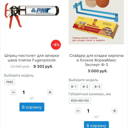
-8%
Шприц-пистолет для затирки
Слайдер для кладки кирпича
швов плитки Fugenpistole
и блоков ФормаМикс
Эксперт Ф-3
9 302 руб.
10 060 руб.
5 000 руб.
Выберите модель
Выберите модель
PMS
Ф-1
Ф-2
Ф-3
Габаритные размеры, мм
шт
650×90×50
В корзину
шт
В корзину