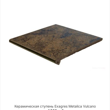
Керамическая cтупень Exagres Metalica Vulcano