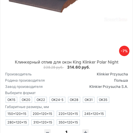
-7%
Клинкерный отлив для окон King Klinker Polar Night
314.60 руб.
338.28 руб.
Производитель
Klinkier Przysucha
Родина производителя
Польша
Завод производителя
Klinkier Przysucha S.A.
Выберите формат
OK15
OK20
OK22
OK24-5
OK28
OK31
OK35
Габаритные размеры, мм
150×120×15
200×120×15
220×120×15
245×120×15
280×120×15
310×120×15
350×120×15