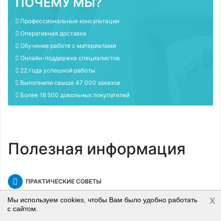
ПОЧЕМУ МЫ?
Профессиональные консультации
Оперативная доставка
Обучение работе с материалами
Онлайн-поддержка специалистов
22 года успешной работы
Выполнили свыше 47 000 заказов
Более 18 500 довольных покупателей
Полезная информация
ПРАКТИЧЕСКИЕ СОВЕТЫ
Как рассчитать количество материалов? Как выполнить
x
Мы используем cookies, чтобы Вам было удобно работать
конкретную задачу? Какой строительный материал
с сайтом.
выбрать? Все ответы здесь!