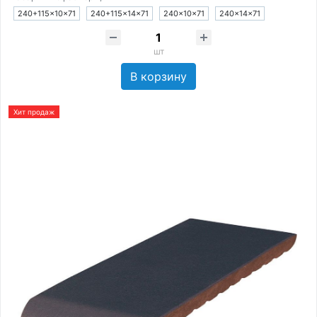
240+115×10×71
240+115×14×71
240×10×71
240×14×71
шт
В корзину
Хит продаж