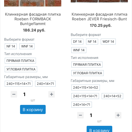
Клинкерная фасадная плитка
Клинкерная фасадная плитка
Roeben FORMBACK
Roeben JEVER Friesisch-Bunt
Buntgeflammt
170.25 руб.
186.24 руб.
Выберите формат
Выберите формат
DF 14
NF 14
WDF 14
NF 14
WNF 14
WNF 14
Тип исполнения
Тип исполнения
ПРЯМАЯ ПЛИТКА
ПРЯМАЯ ПЛИТКА
УГЛОВАЯ ПЛИТКА
УГЛОВАЯ ПЛИТКА
Габаритные размеры, мм
Габаритные размеры, мм
240+115×14×71
240×14×71
240+115×14×52
240+115×14×71
240×14×52
шт
240×14×71
В корзину
шт
В корзину