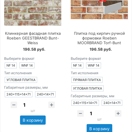
Клинкерная фасадная плитка
Плитка под кирпич ручной
Roeben GEESTBRAND Bunt-
формовки Roeben
Weiss
MOORBRAND Torf-Bunt
196.58 руб.
196.58 руб.
Выберите формат
Выберите формат
NF 14
WNF 14
NF 14
WNF 14
Тип исполнения
Тип исполнения
УГЛОВАЯ ПЛИТКА
ПРЯМАЯ ПЛИТКА
Габаритные размеры, мм
УГЛОВАЯ ПЛИТКА
240+115×14×71
240×14×71
Габаритные размеры, мм
240+115×14×71
240×14×71
шт
шт
В корзину
В корзину