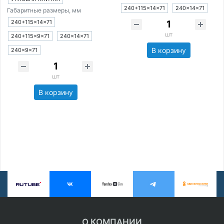
240+115×14×71
240×14×71
Габаритные размеры, мм
240+115×14×71
шт
240+115×9×71
240×14×71
В корзину
240×9×71
шт
В корзину
О КОМПАНИИ