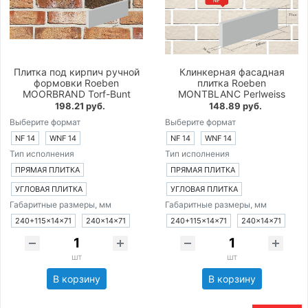
Плитка под кирпич ручной
Клинкерная фасадная
формовки Roeben
плитка Roeben
MOORBRAND Torf-Bunt
MONTBLANC Perlweiss
198.21 руб.
148.89 руб.
Выберите формат
Выберите формат
NF 14
WNF 14
NF 14
WNF 14
Тип исполнения
Тип исполнения
ПРЯМАЯ ПЛИТКА
ПРЯМАЯ ПЛИТКА
УГЛОВАЯ ПЛИТКА
УГЛОВАЯ ПЛИТКА
Габаритные размеры, мм
Габаритные размеры, мм
240+115×14×71
240×14×71
240+115×14×71
240×14×71
шт
шт
В корзину
В корзину