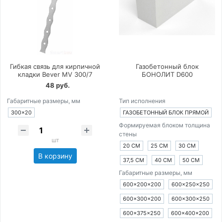
Гибкая связь для кирпичной
Газобетонный блок
кладки Bever MV 300/7
БОНОЛИТ D600
48 руб.
Габаритные размеры, мм
Тип исполнения
300×20
ГАЗОБЕТОННЫЙ БЛОК ПРЯМОЙ
Формируемая блоком толщина
стены
шт
20 СМ
25 СМ
30 СМ
В корзину
37,5 СМ
40 СМ
50 СМ
Габаритные размеры, мм
600×200×200
600×250×250
600×300×200
600×300×250
600×375×250
600×400×200