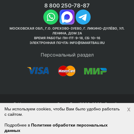
8 800 250-78-87
МОСКОВСКАЯ ОБЛ., Г.О. ОРЕХОВО-ЗУЕВО, Г. ЛИКИНО-ДУЛЁВО, УЛ.
ЛЕНИНА, ДОМ 2А
ВРЕМЯ РАБОТЫ: ПН–ПТ: 9–18, СБ: 10–16
ЭЛЕКТРОННАЯ ПОЧТА:
INFO@SMARTBAU.RU
Персональный раздел
© Интернет-магазин Smart Bau ’2003-2026. Стройте
x
Мы используем cookies, чтобы Вам было удобно работать
правильно с 1-го раза.
с сайтом.
Политика обработки персональных данных
Наверх
Войти
Регистрация
Подробнее в
Политике обработки персональных
данных
Корзина
0 позиций