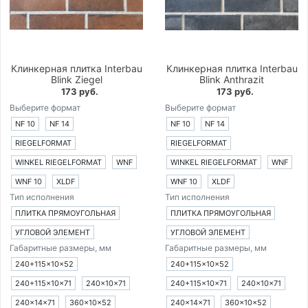
Клинкерная плитка Interbau
Клинкерная плитка Interbau
Blink Ziegel
Blink Anthrazit
173 руб.
173 руб.
Выберите формат
Выберите формат
NF 10
NF 14
NF 10
NF 14
RIEGELFORMAT
RIEGELFORMAT
WINKEL RIEGELFORMAT
WNF
WINKEL RIEGELFORMAT
WNF
WNF 10
XLDF
WNF 10
XLDF
Тип исполнения
Тип исполнения
ПЛИТКА ПРЯМОУГОЛЬНАЯ
ПЛИТКА ПРЯМОУГОЛЬНАЯ
УГЛОВОЙ ЭЛЕМЕНТ
УГЛОВОЙ ЭЛЕМЕНТ
Габаритные размеры, мм
Габаритные размеры, мм
240+115×10×52
240+115×10×52
240+115×10×71
240×10×71
240+115×10×71
240×10×71
240×14×71
360×10×52
240×14×71
360×10×52