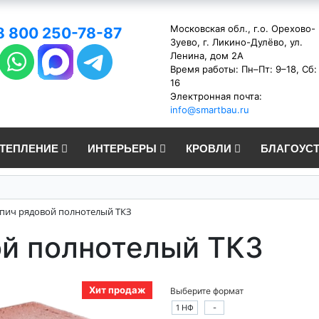
Московская обл., г.о. Орехово-
8 800 250-78-87
Зуево, г. Ликино-Дулёво, ул.
Ленина, дом 2А
Время работы: Пн–Пт: 9–18, Сб:
16
Электронная почта:
info@smartbau.ru
УТЕПЛЕНИЕ
ИНТЕРЬЕРЫ
КРОВЛИ
БЛАГОУС
пич рядовой полнотелый ТКЗ
ой полнотелый ТКЗ
Хит продаж
Выберите формат
1 НФ
-