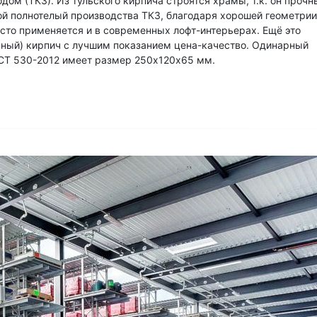
м (ТКЗ). Из тульского кирпича строятся храмы, т.к. он прочн
й полнотелый производства ТКЗ, благодаря хорошей геометрии
асто применяется и в современных лофт-интерьерах. Ещё это
чный) кирпич с лучшим показанием цена-качество. Одинарный
ОСТ 530-2012 имеет размер 250х120х65 мм.