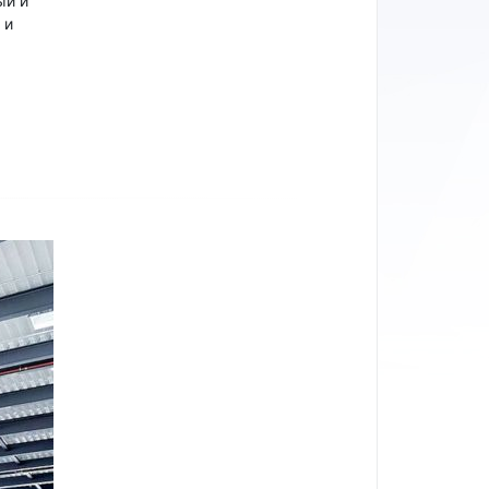
ый и
 и