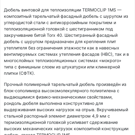
Дюбель винтовой для теплоизоляции TERMOCLIP 1MS —
композитный тарельчатый фасадный дюбель с шурупом из
углеродистой стали с антикоррозийным покрытием и
теплоизоляционной головкой с шестигранником под
закручивание битой Torx 40. Шестигранный фасадный
дюбель с шурупом предназначен для крепления плит
утеплителя без ограничения этажности как в навесных
вентилируемых системах утепления фасадов (НВС), так и в
многослойных теплоизоляционных системах «мокрого»
типа с финишным слоем из штукатурки или клинкерной
плитки (СФТК).
Прочный полимерный тарельчатый дюбель произведён из
блок-сополимера высокомолекулярного полиэтилена с
выдающимися физико-механическими свойствами,
рондоль дюбеля выполнена конструктивно для
выдерживания высоких нагрузок на отрыв. Вкручиваемый
стальной распорный элемент диаметром 4,9 мм с
термоизоляционной головкой усиливает сдерживание
высоких механических нагрузок композитной конструкции
дюбель-гвоздя TERMOCLIP 1MS.