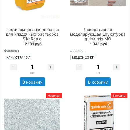
Противоморозная добавка
Декоративная
для кладочных растворов
моделирующая штукатурка
SikaRapid
quick-mix MO
2 181 руб.
1 341 руб.
Фасовка
Фасовка
КАНИСТРА 10 Л
МЕШОК 25 КГ
шт
шт
В корзину
В корзину
Новинка
Выгодно