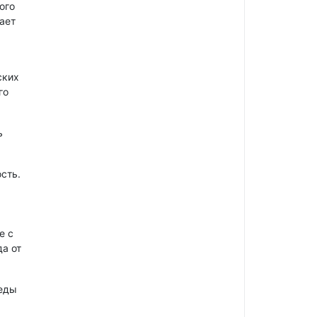
ого
ает
ских
го
ь
сть.
е с
а от
реды