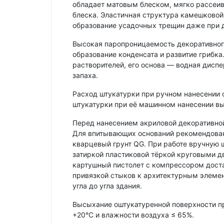
обладает матовым блеском, мягко рассеива
блеска. Эластичная структура камешково
образование усадочных трещин даже при 
Высокая паропроницаемость декоративного
образование конденсата и развитие грибк
растворителей, его основа — водная диспе
запаха.
Расход штукатурки при ручном нанесении о
штукатурки при её машинном нанесении выш
Перед нанесением акриловой декоративной
Для впитывающих оснований рекомендована
кварцевый грунт QG. При работе вручную
затиркой пластиковой тёркой круговыми 
картушный пистолет с компрессором дост
привязкой стыков к архитектурным элемен
угла до угла здания.
Высыхание оштукатуренной поверхности п
+20°С и влажности воздуха ≤ 65%.