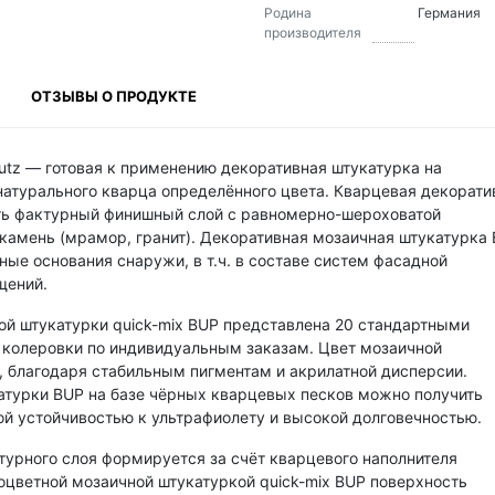
Родина
Германия
производителя
ОТЗЫВЫ О ПРОДУКТЕ
putz — готовая к применению декоративная штукатурка на
натурального кварца определённого цвета. Кварцевая декорати
ать фактурный финишный слой с равномерно-шероховатой
амень (мрамор, гранит). Декоративная мозаичная штукатурка
ые основания снаружи, в т.ч. в составе систем фасадной
щений.
й штукатурки quick-mix BUP представлена 20 стандартными
колеровки по индивидуальным заказам. Цвет мозаичной
, благодаря стабильным пигментам и акрилатной дисперсии.
атурки BUP на базе чёрных кварцевых песков можно получить
ой устойчивостью к ультрафиолету и высокой долговечностью.
урного слоя формируется за счёт кварцевого наполнителя
оцветной мозаичной штукатуркой quick-mix BUP поверхность