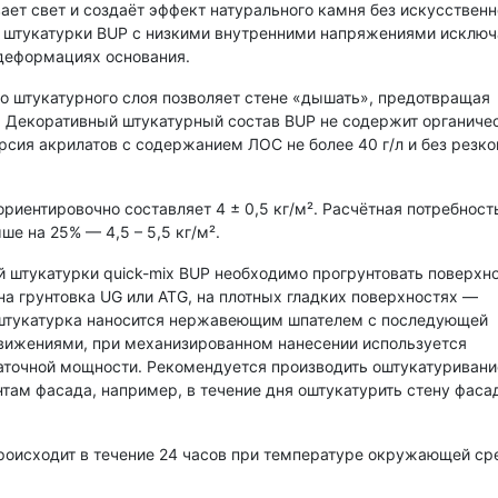
ет свет и создаёт эффект натурального камня без искусственн
й штукатурки BUP с низкими внутренними напряжениями исключ
деформациях основания.
 штукатурного слоя позволяет стене «дышать», предотвращая
а. Декоративный штукатурный состав BUP не содержит органиче
рсия акрилатов с содержанием ЛОС не более 40 г/л и без резко
риентировочно составляет 4 ± 0,5 кг/м². Расчётная потребност
е на 25% — 4,5 – 5,5 кг/м².
 штукатурки quick-mix BUP необходимо прогрунтовать поверхно
 грунтовка UG или ATG, на плотных гладких поверхностях —
 штукатурка наносится нержавеющим шпателем с последующей
движениями, при механизированном нанесении используется
аточной мощности. Рекомендуется производить оштукатуривани
там фасада, например, в течение дня оштукатурить стену фасад
роисходит в течение 24 часов при температуре окружающей с