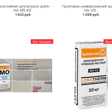
кослойная штукатурка quick-
Грунтовка универсальная qu
mix MS-KS
mix UG
1 822 руб.
1 388 руб.
Хит продаж
Выг