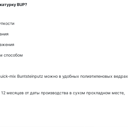
катурку BUP?
упкости
ания
ражения
м способом
ick-mix Buntsteinputz можно в удобных полиэтиленовых ведрах
 12 месяцев от даты производства в сухом прохладном месте,