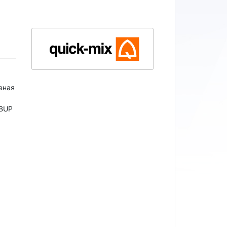
вная
 BUP