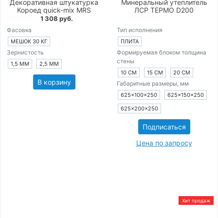
Декоративная штукатурка
Минеральный утеплитель
Короед quick-mix MRS
ЛСР ТЕРМО D200
1 308 руб.
Фасовка
Тип исполнения
МЕШОК 30 КГ
ПЛИТА
Зернистость
Формируемая блоком толщина
стены
1,5 ММ
2,5 ММ
10 СМ
15 СМ
20 СМ
В корзину
Габаритные размеры, мм
625×100×250
625×150×250
625×200×250
Подписаться
Цена по запросу
Хит продаж