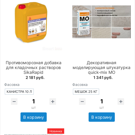
Противоморозная добавка
Декоративная
для кладочных растворов
моделирующая штукатурка
SikaRapid
quick-mix MO
2 181 руб.
1 341 руб.
Фасовка
Фасовка
КАНИСТРА 10 Л
МЕШОК 25 КГ
шт
шт
В корзину
В корзину
Новинка