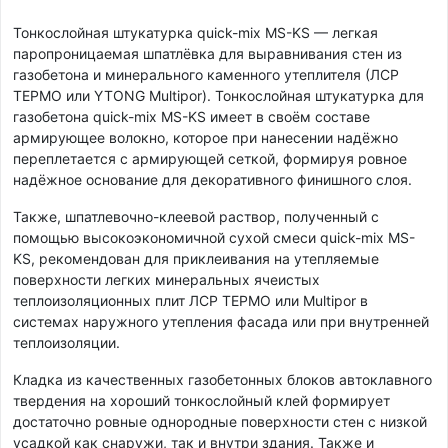
Тонкослойная штукатурка quick-mix MS-KS — легкая
паропроницаемая шпатлёвка для выравнивания стен из
газобетона и минерального каменного утеплителя (ЛСР
ТЕРМО или YTONG Multipor). Тонкослойная штукатурка для
газобетона quick-mix MS-KS имеет в своём составе
армирующее волокно, которое при нанесении надёжно
переплетается c армирующей сеткой, формируя ровное
надёжное основание для декоративного финишного слоя.
Также, шпатлевочно-клеевой раствор, полученный с
помощью высокоэкономичной сухой смеси quick-mix MS-
KS, рекомендован для приклеивания на утепляемые
поверхности легких минеральных ячеистых
теплоизоляционных плит ЛСР ТЕРМО или Multipor в
системах наружного утепления фасада или при внутренней
теплоизоляции.
Кладка из качественных газобетонных блоков автоклавного
твердения на хороший тонкослойный клей формирует
достаточно ровные однородные поверхности стен с низкой
усадкой как снаружи, так и внутри здания. Также и