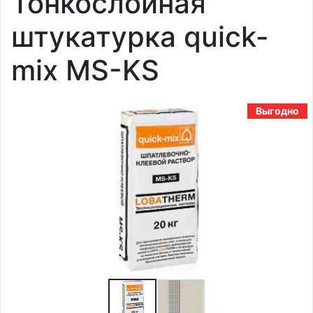
Тонкослойная
штукатурка quick-
mix MS-KS
Выгодно