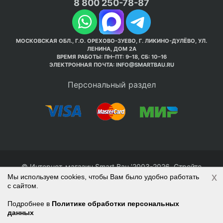
8 800 250-78-87
МОСКОВСКАЯ ОБЛ., Г.О. ОРЕХОВО-ЗУЕВО, Г. ЛИКИНО-ДУЛЁВО, УЛ.
ЛЕНИНА, ДОМ 2А
ВРЕМЯ РАБОТЫ: ПН–ПТ: 9–18, СБ: 10–16
ЭЛЕКТРОННАЯ ПОЧТА:
INFO@SMARTBAU.RU
Персональный раздел
© Интернет-магазин Smart Bau ’2003-2026. Стройте
x
правильно с 1-го раза.
Мы используем cookies, чтобы Вам было удобно работать
с сайтом.
Политика обработки персональных данных
Наверх
Войти
Регистрация
Подробнее в
Политике обработки персональных
данных
Корзина
0 позиций
на сумму
0 руб.