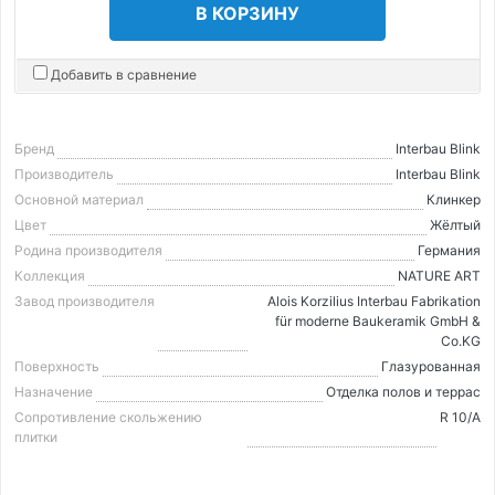
В КОРЗИНУ
Добавить в сравнение
Бренд
Interbau Blink
Производитель
Interbau Blink
Основной материал
Клинкер
Цвет
Жёлтый
Родина производителя
Германия
Коллекция
NATURE ART
Завод производителя
Alois Korzilius Interbau Fabrikation
für moderne Baukeramik GmbH &
Co.KG
Поверхность
Глазурованная
Назначение
Отделка полов и террас
Сопротивление скольжению
R 10/A
плитки