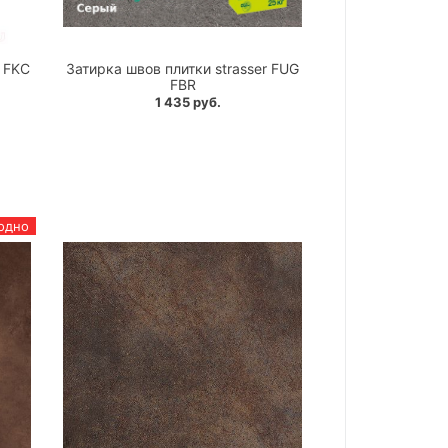
X FKC
Затирка швов плитки strasser FUG
FBR
1 435 руб.
одно