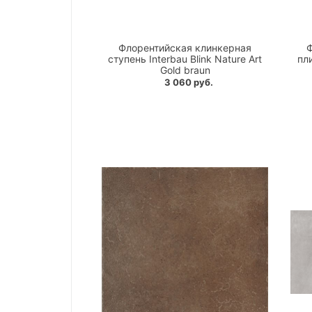
Флорентийская клинкерная
Ф
ступень Interbau Blink Nature Art
пли
Gold braun
3 060 руб.