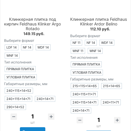
Клинкерная плитка под
Клинкерная плитка Feldhaus
кирпич Feldhaus Klinker Argo
Klinker Ardor Belino
Rotado
112.10 руб.
149.15 руб.
Выберите формат
Выберите формат
NF 11
NF 14
WDF 14
LDF 14
NF 14
WDF 14
WNF 11
WNF 14
WNF 14
Тип исполнения
Тип исполнения
ПРЯМАЯ ПЛИТКА
ПРЯМАЯ ПЛИТКА
УГЛОВАЯ ПЛИТКА
УГЛОВАЯ ПЛИТКА
Габаритные размеры, мм
Габаритные размеры, мм
215+115×14×65
215×14×65
240+115×14×52
240+115×11×71
240+115×14×71
240×14×71
240+115×14×71
240×11×71
290×14×52
240×14×71
шт
шт