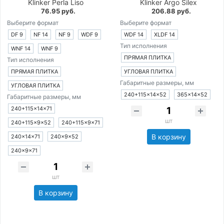
Klinker Perla Liso
Klinker Argo Silex
76.95 руб.
206.88 руб.
Выберите формат
Выберите формат
DF 9
NF 14
NF 9
WDF 9
WDF 14
XLDF 14
Тип исполнения
WNF 14
WNF 9
ПРЯМАЯ ПЛИТКА
Тип исполнения
ПРЯМАЯ ПЛИТКА
УГЛОВАЯ ПЛИТКА
Габаритные размеры, мм
УГЛОВАЯ ПЛИТКА
240+115×14×52
365×14×52
Габаритные размеры, мм
240+115×14×71
шт
240+115×9×52
240+115×9×71
В корзину
240×14×71
240×9×52
240×9×71
шт
В корзину