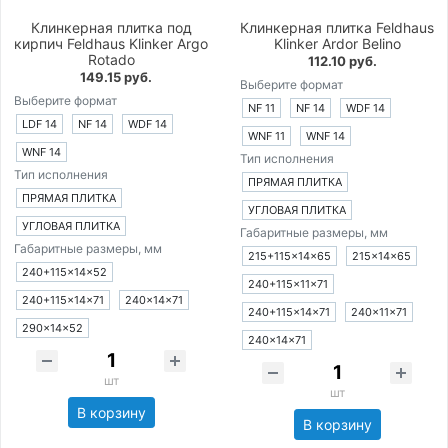
Клинкерная плитка под
Клинкерная плитка Feldhaus
кирпич Feldhaus Klinker Argo
Klinker Ardor Belino
Rotado
112.10 руб.
149.15 руб.
Выберите формат
Выберите формат
NF 11
NF 14
WDF 14
LDF 14
NF 14
WDF 14
WNF 11
WNF 14
WNF 14
Тип исполнения
Тип исполнения
ПРЯМАЯ ПЛИТКА
ПРЯМАЯ ПЛИТКА
УГЛОВАЯ ПЛИТКА
УГЛОВАЯ ПЛИТКА
Габаритные размеры, мм
Габаритные размеры, мм
215+115×14×65
215×14×65
240+115×14×52
240+115×11×71
240+115×14×71
240×14×71
240+115×14×71
240×11×71
290×14×52
240×14×71
шт
шт
В корзину
В корзину