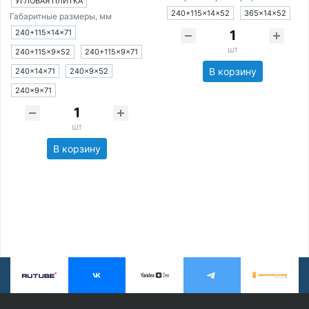
УГЛОВАЯ ПЛИТКА
240+115×14×52
365×14×52
Габаритные размеры, мм
240+115×14×71
шт
240+115×9×52
240+115×9×71
В корзину
240×14×71
240×9×52
240×9×71
шт
В корзину