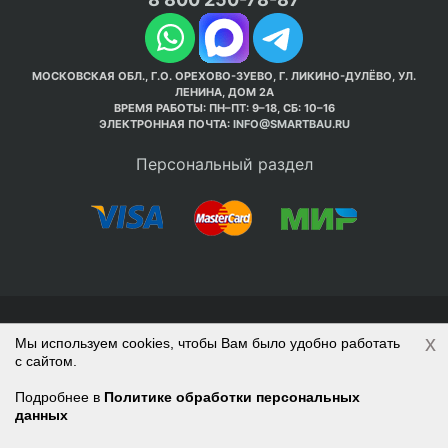
МОСКОВСКАЯ ОБЛ., Г.О. ОРЕХОВО-ЗУЕВО, Г. ЛИКИНО-ДУЛЁВО, УЛ.
ЛЕНИНА, ДОМ 2А
ВРЕМЯ РАБОТЫ: ПН–ПТ: 9–18, СБ: 10–16
ЭЛЕКТРОННАЯ ПОЧТА:
INFO@SMARTBAU.RU
Персональный раздел
© Интернет-магазин Smart Bau ’2003-2026. Стройте
x
Мы используем cookies, чтобы Вам было удобно работать
правильно с 1-го раза.
с сайтом.
Политика обработки персональных данных
Наверх
Войти
Регистрация
Подробнее в
Политике обработки персональных
данных
Корзина
0 позиций
на сумму
0 руб.