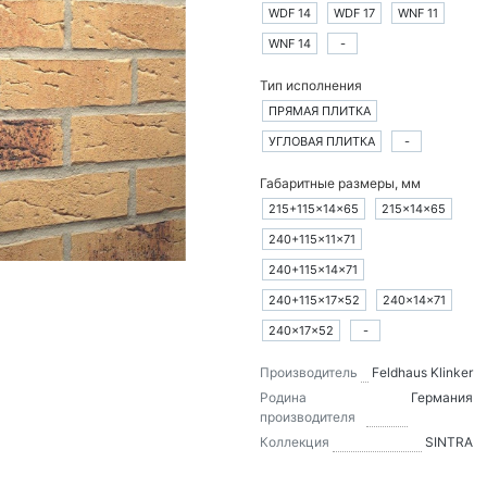
WDF 14
WDF 17
WNF 11
WNF 14
-
Тип исполнения
ПРЯМАЯ ПЛИТКА
УГЛОВАЯ ПЛИТКА
-
Габаритные размеры, мм
215+115×14×65
215×14×65
240+115×11×71
240+115×14×71
240+115×17×52
240×14×71
240×17×52
-
Производитель
Feldhaus Klinker
Родина
Германия
производителя
Коллекция
SINTRA