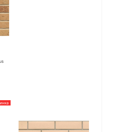
us
инка