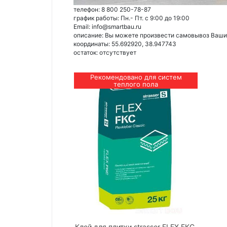
телефон: 8 800 250-78-87
график работы: Пн.- Пт. с 9:00 до 19:00
Email: info@smartbau.ru
описание: Вы можете произвести самовывоз Ваших 
координаты: 55.692920, 38.947743
остаток:
отсутствует
Рекомендовано для систем
теплого пола
Клей для плитки strasser FLEX FKC