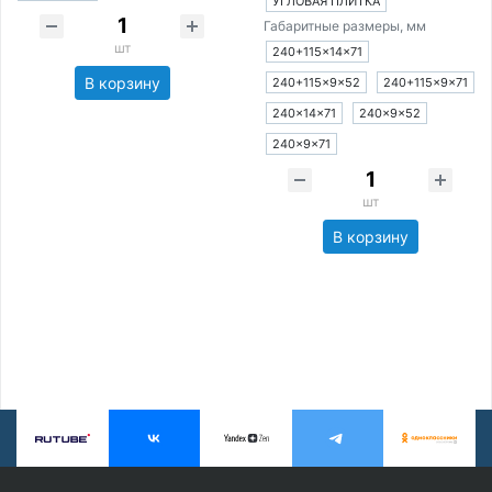
УГЛОВАЯ ПЛИТКА
Габаритные размеры, мм
шт
240+115×14×71
В корзину
240+115×9×52
240+115×9×71
240×14×71
240×9×52
240×9×71
шт
В корзину