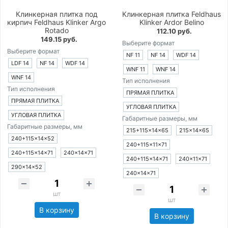
Клинкерная плитка под
Клинкерная плитка Feldhaus
кирпич Feldhaus Klinker Argo
Klinker Ardor Belino
Rotado
112.10 руб.
149.15 руб.
Выберите формат
Выберите формат
NF 11
NF 14
WDF 14
LDF 14
NF 14
WDF 14
WNF 11
WNF 14
WNF 14
Тип исполнения
Тип исполнения
ПРЯМАЯ ПЛИТКА
ПРЯМАЯ ПЛИТКА
УГЛОВАЯ ПЛИТКА
УГЛОВАЯ ПЛИТКА
Габаритные размеры, мм
Габаритные размеры, мм
215+115×14×65
215×14×65
240+115×14×52
240+115×11×71
240+115×14×71
240×14×71
240+115×14×71
240×11×71
290×14×52
240×14×71
шт
шт
В корзину
В корзину