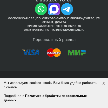
МОСКОВСКАЯ ОБЛ., Г.О. ОРЕХОВО-ЗУЕВО, Г. ЛИКИНО-ДУЛЁВО, УЛ.
ЛЕНИНА, ДОМ 2А
ВРЕМЯ РАБОТЫ: ПН–ПТ: 9–18, СБ: 10–16
ЭЛЕКТРОННАЯ ПОЧТА:
INFO@SMARTBAU.RU
Персональный раздел
© Интернет-магазин Smart Bau ’2003-2026. Стройте
x
Мы используем cookies, чтобы Вам было удобно работать
правильно с 1-го раза.
с сайтом.
Политика обработки персональных данных
Наверх
Войти
Регистрация
Подробнее в
Политике обработки персональных
данных
Корзина
0 позиций
на сумму
0 руб.