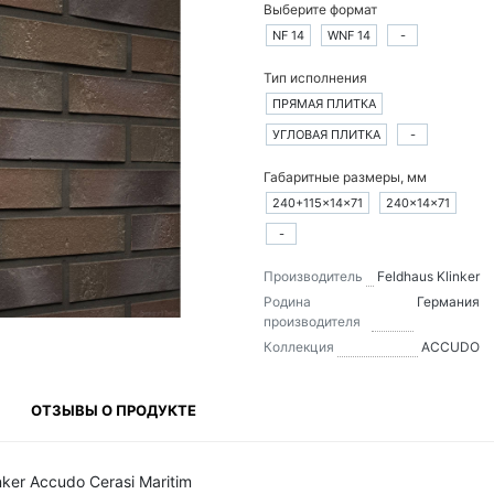
Выберите формат
NF 14
WNF 14
-
Тип исполнения
ПРЯМАЯ ПЛИТКА
УГЛОВАЯ ПЛИТКА
-
Габаритные размеры, мм
240+115×14×71
240×14×71
-
Производитель
Feldhaus Klinker
Родина
Германия
производителя
Коллекция
ACCUDO
ОТЗЫВЫ О ПРОДУКТЕ
ker Accudo Cerasi Maritim