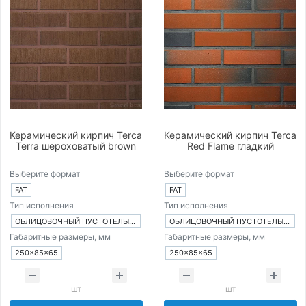
Керамический кирпич Terca
Керамический кирпич Terca
Terra шероховатый brown
Red Flame гладкий
Выберите формат
Выберите формат
FAT
FAT
Тип исполнения
Тип исполнения
ОБЛИЦОВОЧНЫЙ ПУСТОТЕЛЫЙ КИРПИЧ
ОБЛИЦОВОЧНЫЙ ПУСТОТЕЛЫЙ КИРПИЧ
Габаритные размеры, мм
Габаритные размеры, мм
250×85×65
250×85×65
шт
шт