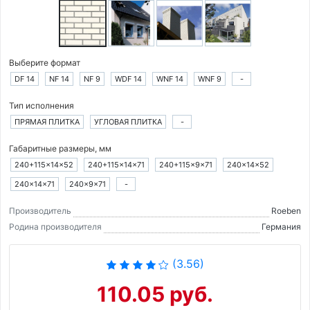
Выберите формат
DF 14
NF 14
NF 9
WDF 14
WNF 14
WNF 9
-
Тип исполнения
ПРЯМАЯ ПЛИТКА
УГЛОВАЯ ПЛИТКА
-
Габаритные размеры, мм
240+115×14×52
240+115×14×71
240+115×9×71
240×14×52
240×14×71
240×9×71
-
Производитель
Roeben
Родина производителя
Германия
(3.56)
110.05 руб.