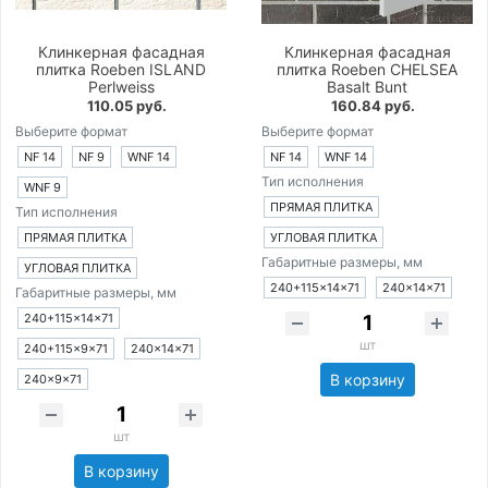
Клинкерная фасадная
Клинкерная фасадная
плитка Roeben ISLAND
плитка Roeben CHELSEA
Perlweiss
Basalt Bunt
110.05 руб.
160.84 руб.
Выберите формат
Выберите формат
NF 14
NF 9
WNF 14
NF 14
WNF 14
Тип исполнения
WNF 9
ПРЯМАЯ ПЛИТКА
Тип исполнения
ПРЯМАЯ ПЛИТКА
УГЛОВАЯ ПЛИТКА
Габаритные размеры, мм
УГЛОВАЯ ПЛИТКА
240+115×14×71
240×14×71
Габаритные размеры, мм
240+115×14×71
шт
240+115×9×71
240×14×71
В корзину
240×9×71
шт
В корзину