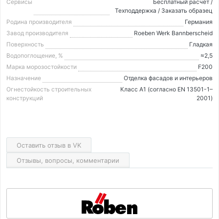
Сервисы
Бесплатный расчёт /
Техподдержка / Заказать образец
Родина производителя
Германия
Завод производителя
Roeben Werk Bannberscheid
Поверхность
Гладкая
Водопоглощение, %
≈2,5
Марка морозостойкости
F200
Назначение
Отделка фасадов и интерьеров
Огнестойкость строительных
Класс А1 (согласно EN 13501-1–
конструкций
2001)
Оставить отзыв в VK
Отзывы, вопросы, комментарии