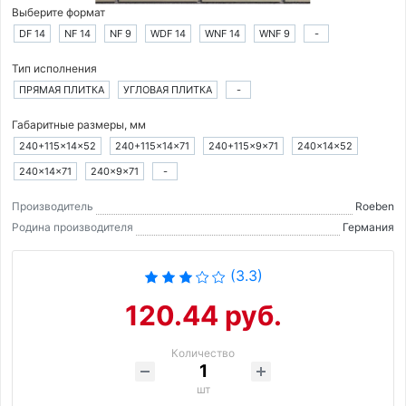
Выберите формат
DF 14
NF 14
NF 9
WDF 14
WNF 14
WNF 9
-
Тип исполнения
ПРЯМАЯ ПЛИТКА
УГЛОВАЯ ПЛИТКА
-
Габаритные размеры, мм
240+115×14×52
240+115×14×71
240+115×9×71
240×14×52
240×14×71
240×9×71
-
Производитель
Roeben
Родина производителя
Германия
(3.3)
120.44 руб.
Количество
шт