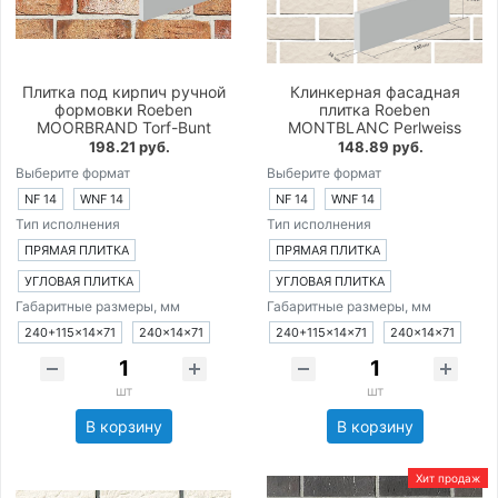
Плитка под кирпич ручной
Клинкерная фасадная
формовки Roeben
плитка Roeben
MOORBRAND Torf-Bunt
MONTBLANC Perlweiss
198.21 руб.
148.89 руб.
Выберите формат
Выберите формат
NF 14
WNF 14
NF 14
WNF 14
Тип исполнения
Тип исполнения
ПРЯМАЯ ПЛИТКА
ПРЯМАЯ ПЛИТКА
УГЛОВАЯ ПЛИТКА
УГЛОВАЯ ПЛИТКА
Габаритные размеры, мм
Габаритные размеры, мм
240+115×14×71
240×14×71
240+115×14×71
240×14×71
шт
шт
В корзину
В корзину
Хит продаж