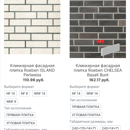
Клинкерная фасадная
Клинкерная фасадная
плитка Roeben ISLAND
плитка Roeben CHELSEA
Perlweiss
Basalt Bunt
110.96 руб.
162.17 руб.
Выберите формат
Выберите формат
NF 14
NF 9
WNF 14
NF 14
WNF 14
Тип исполнения
WNF 9
ПРЯМАЯ ПЛИТКА
Тип исполнения
ПРЯМАЯ ПЛИТКА
УГЛОВАЯ ПЛИТКА
Габаритные размеры, мм
УГЛОВАЯ ПЛИТКА
240+115×14×71
240×14×71
Габаритные размеры, мм