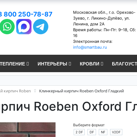
Московская обл., г.о. Орехово-
8 800 250-78-87
Зуево, г. Ликино-Дулёво, ул.
Ленина, дом 2А
Время работы: Пн–Пт: 9–18, Сб:
16
Электронная почта:
info@smartbau.ru
УТЕПЛЕНИЕ
ИНТЕРЬЕРЫ
КРОВЛИ
БЛАГОУС
й кирпич Roben
Клинкерный кирпич Roeben Oxford Гладкий
рпич Roeben Oxford Г
Выберите формат
2 DF
DF
NF
V2DF