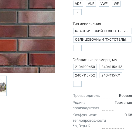
VDF
VNF
VWF
WF
-
Тип исполнения
КЛАССИЧЕСКИЙ ПОЛНОТЕЛЫЙ КИРПИЧ
ОБЛИЦОВОЧНЫЙ ПУСТОТЕЛЫЙ КИРПИЧ
-
Габаритные размеры, мм
210×100×50
240×115×113
240×115×52
240×115×71
-
Производитель
Roeben
Родина
Германия
производителя
Коэффициент
0.68
теплопроводности
λв, Вт/м·K