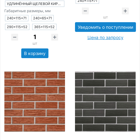
240×115×71
УДЛИНЁННЫЙ ЩЕЛЕВОЙ КИРПИЧ
Габаритные размеры, мм
шт
240×115×71
240×65×71
Уведомить о поступлении
290×115×52
365×115×52
Цена по запросу
шт
В корзину