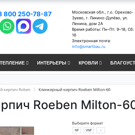
Московская обл., г.о. Орехово-
8 800 250-78-87
Зуево, г. Ликино-Дулёво, ул.
Ленина, дом 2А
Время работы: Пн–Пт: 9–18, Сб:
16
Электронная почта:
info@smartbau.ru
УТЕПЛЕНИЕ
ИНТЕРЬЕРЫ
КРОВЛИ
БЛАГОУС
й кирпич Roben
Клинкерный кирпич Roeben Milton-60
рпич Roeben Milton-6
Выберите формат
NF
VNF
-