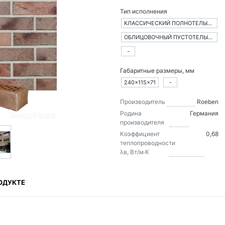
Тип исполнения
КЛАССИЧЕСКИЙ ПОЛНОТЕЛЫЙ КИРПИЧ
ОБЛИЦОВОЧНЫЙ ПУСТОТЕЛЫЙ КИРПИЧ
-
Габаритные размеры, мм
240×115×71
-
Производитель
Roeben
Родина
Германия
производителя
Коэффициент
0,68
теплопроводности
λв, Вт/м·K
ОДУКТЕ