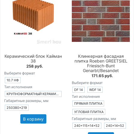
Керамический блок Кайман
Клинкерная фасадная
38
плитка Roeben GREETSIEL
Friesisch-Bunt
258 руб.
Genarbt/Besandet
Выберите формат
171.65 руб.
10.7 НФ
Выберите формат
Тип исполнения
DF 14
WDF 14
КРУПНОФОРМАТНЫЙ КЕРАМИЧЕСКИЙ БЛОК
Тип исполнения
Габаритные размеры, мм
ПРЯМАЯ ПЛИТКА
250380×219
УГЛОВАЯ ПЛИТКА
В корзину
Габаритные размеры, мм
240+115×14×52
240×14×52