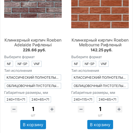
Клинкерный кирпич Roeben
Клинкерный кирпич Roeben
Adelaide Рифленыi
Melbourne Рифленый
226.66 руб.
142.25 руб.
Выберите формат
Выберите формат
NF
NF-SP
VNF
NF
NF-SP
VNF
Тип исполнения
Тип исполнения
КЛАССИЧЕСКИЙ ПОЛНОТЕЛЫЙ КИРПИЧ
КЛАССИЧЕСКИЙ ПОЛНОТЕЛЫЙ КИРПИЧ
ОБЛИЦОВОЧНЫЙ ПУСТОТЕЛЫЙ КИРПИЧ
ОБЛИЦОВОЧНЫЙ ПУСТОТЕЛЫЙ КИРПИЧ
Габаритные размеры, мм
Габаритные размеры, мм
240×115×71
240×65×71
240×115×71
240×65×71
шт
шт
В корзину
В корзину