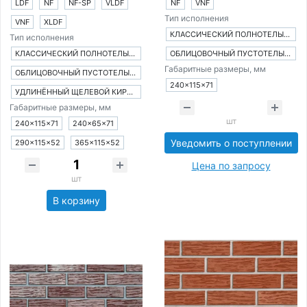
LDF
NF
NF-SP
VLDF
NF
VNF
Тип исполнения
VNF
XLDF
КЛАССИЧЕСКИЙ ПОЛНОТЕЛЫЙ КИРПИЧ
Тип исполнения
КЛАССИЧЕСКИЙ ПОЛНОТЕЛЫЙ КИРПИЧ
ОБЛИЦОВОЧНЫЙ ПУСТОТЕЛЫЙ КИРПИЧ
Габаритные размеры, мм
ОБЛИЦОВОЧНЫЙ ПУСТОТЕЛЫЙ КИРПИЧ
240×115×71
УДЛИНЁННЫЙ ЩЕЛЕВОЙ КИРПИЧ
Габаритные размеры, мм
шт
240×115×71
240×65×71
Уведомить о поступлении
290×115×52
365×115×52
Цена по запросу
шт
В корзину