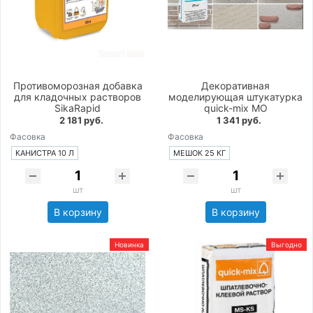
Противоморозная добавка
Декоративная
для кладочных растворов
моделирующая штукатурка
SikaRapid
quick-mix MO
2 181 руб.
1 341 руб.
Фасовка
Фасовка
КАНИСТРА 10 Л
МЕШОК 25 КГ
шт
шт
В корзину
В корзину
Новинка
Выгодно