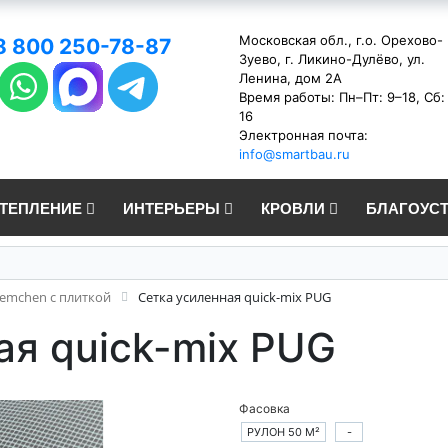
Московская обл., г.о. Орехово-
8 800 250-78-87
Зуево, г. Ликино-Дулёво, ул.
Ленина, дом 2А
Время работы: Пн–Пт: 9–18, Сб:
16
Электронная почта:
info@smartbau.ru
УТЕПЛЕНИЕ
ИНТЕРЬЕРЫ
КРОВЛИ
БЛАГОУС
iemchen с плиткой
Сетка усиленная quick-mix PUG
ая quick-mix PUG
Фасовка
РУЛОН 50 М²
-