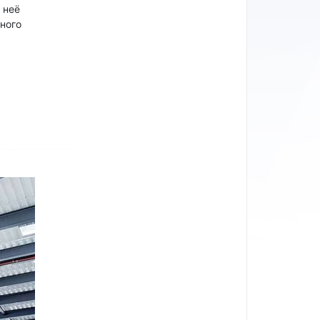
 неё
ного