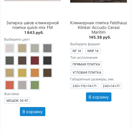
Затирка швов клинкерной
Клинкерная плитка Feldhaus
плитки quick-mix FM
Klinker Accudo Cerasi
Maritim
1 943 руб.
145.38 руб.
Выберите цвет
Выберите формат
NF 14
WNF 14
Тип исполнения
ПРЯМАЯ ПЛИТКА
УГЛОВАЯ ПЛИТКА
Габаритные размеры, мм
240+115×14×71
240×14×71
Фасовка
В корзину
МЕШОК 30 КГ
В корзину