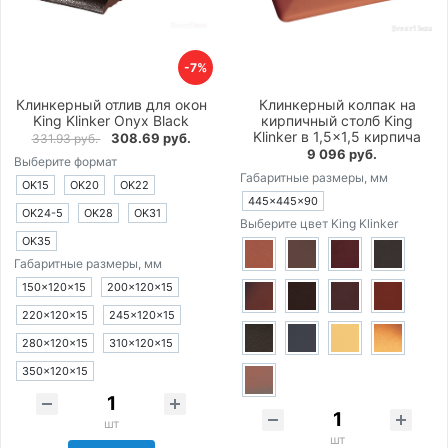
-7%
Клинкерный отлив для окон
Клинкерный колпак на
King Klinker Onyx Black
кирпичный столб King
Klinker в 1,5×1,5 кирпича
308.69 руб.
331.93 руб.
9 096 руб.
Выберите формат
Габаритные размеры, мм
OK15
OK20
OK22
445×445×90
OK24-5
OK28
OK31
Выберите цвет King Klinker
OK35
Габаритные размеры, мм
150×120×15
200×120×15
220×120×15
245×120×15
280×120×15
310×120×15
350×120×15
шт
шт