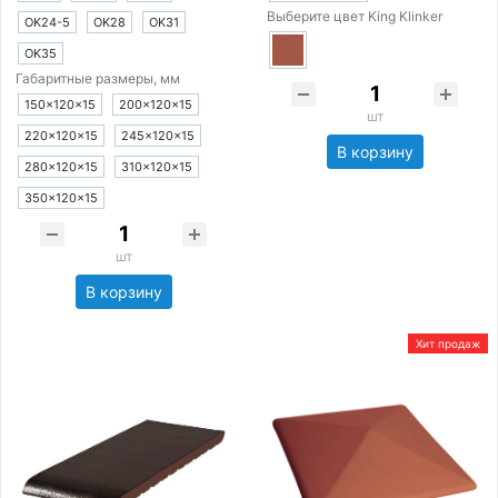
Выберите цвет King Klinker
OK24-5
OK28
OK31
OK35
Габаритные размеры, мм
150×120×15
200×120×15
шт
220×120×15
245×120×15
В корзину
280×120×15
310×120×15
350×120×15
шт
В корзину
Хит продаж