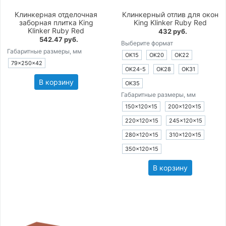
Клинкерная отделочная
Клинкерный отлив для окон
заборная плитка King
King Klinker Ruby Red
Klinker Ruby Red
432 руб.
542.47 руб.
Выберите формат
Габаритные размеры, мм
OK15
OK20
OK22
79×250×42
OK24-5
OK28
OK31
В корзину
OK35
Габаритные размеры, мм
150×120×15
200×120×15
220×120×15
245×120×15
280×120×15
310×120×15
350×120×15
В корзину