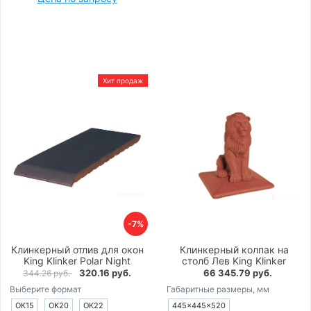
Хит продаж
-7%
Клинкерный отлив для окон
Клинкерный колпак на
King Klinker Polar Night
столб Лев King Klinker
320.16 руб.
66 345.79 руб.
344.26 руб.
Выберите формат
Габаритные размеры, мм
OK15
OK20
OK22
445×445×520