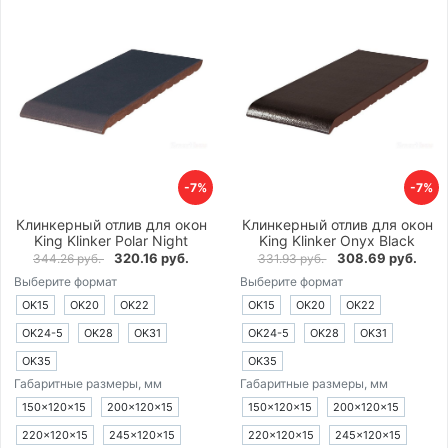
-7%
-7%
Клинкерный отлив для окон
Клинкерный отлив для окон
King Klinker Polar Night
King Klinker Onyx Black
320.16 руб.
308.69 руб.
344.26 руб.
331.93 руб.
Выберите формат
Выберите формат
OK15
OK20
OK22
OK15
OK20
OK22
OK24-5
OK28
OK31
OK24-5
OK28
OK31
OK35
OK35
Габаритные размеры, мм
Габаритные размеры, мм
150×120×15
200×120×15
150×120×15
200×120×15
220×120×15
245×120×15
220×120×15
245×120×15