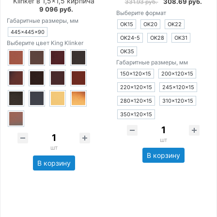
Klinker в 1,5×1,5 кирпича
308.69 руб.
331.93 руб.
9 096 руб.
Выберите формат
Габаритные размеры, мм
OK15
OK20
OK22
445×445×90
OK24-5
OK28
OK31
Выберите цвет King Klinker
OK35
Габаритные размеры, мм
150×120×15
200×120×15
220×120×15
245×120×15
280×120×15
310×120×15
350×120×15
шт
шт
В корзину
В корзину