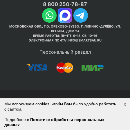
8 800 250-78-87
МОСКОВСКАЯ ОБЛ., Г.О. ОРЕХОВО-ЗУЕВО, Г. ЛИКИНО-ДУЛЁВО, УЛ.
ЛЕНИНА, ДОМ 2А
ВРЕМЯ РАБОТЫ: ПН–ПТ: 9–18, СБ: 10–16
ЭЛЕКТРОННАЯ ПОЧТА:
INFO@SMARTBAU.RU
Персональный раздел
© Интернет-магазин Smart Bau ’2003-2026. Стройте
x
Мы используем cookies, чтобы Вам было удобно работать
правильно с 1-го раза.
с сайтом.
Политика обработки персональных данных
Наверх
Войти
Регистрация
Подробнее в
Политике обработки персональных
данных
Корзина
0 позиций