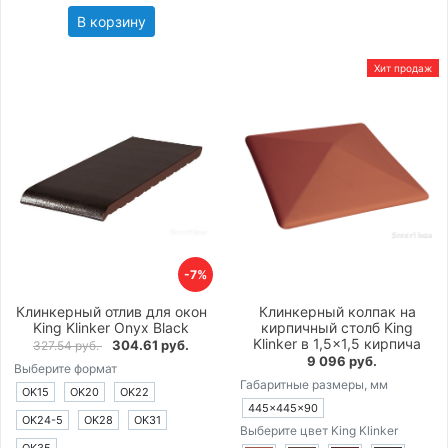
В корзину
Хит продаж
-7%
Клинкерный отлив для окон
Клинкерный колпак на
King Klinker Onyx Black
кирпичный столб King
Klinker в 1,5×1,5 кирпича
304.61 руб.
327.54 руб.
9 096 руб.
Выберите формат
Габаритные размеры, мм
OK15
OK20
OK22
445×445×90
OK24-5
OK28
OK31
Выберите цвет King Klinker