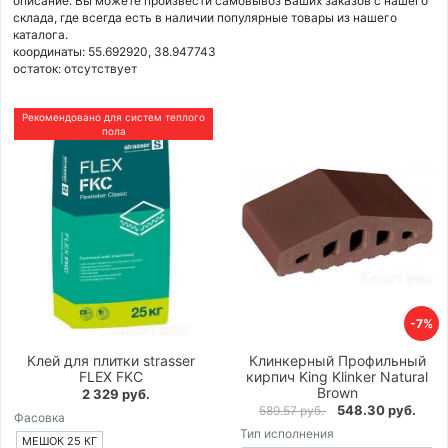
описание: Вы можете произвести самовывоз Ваших заказов с нашего
склада, где всегда есть в наличии популярные товары из нашего
каталога.
координаты: 55.692920, 38.947743
остаток:
отсутствует
Рекомендовано для систем теплого
пола
-7%
Клей для плитки strasser
Клинкерный Профильный
FLEX FKC
кирпич King Klinker Natural
Brown
2 329 руб.
548.30 руб.
589.57 руб.
Фасовка
Тип исполнения
МЕШОК 25 КГ