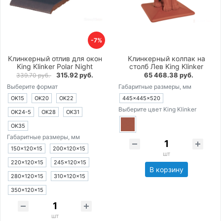
-7%
Клинкерный отлив для окон
Клинкерный колпак на
King Klinker Polar Night
столб Лев King Klinker
315.92 руб.
65 468.38 руб.
339.70 руб.
Выберите формат
Габаритные размеры, мм
OK15
OK20
OK22
445×445×520
Выберите цвет King Klinker
OK24-5
OK28
OK31
OK35
Габаритные размеры, мм
150×120×15
200×120×15
шт
220×120×15
245×120×15
В корзину
280×120×15
310×120×15
350×120×15
шт