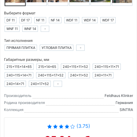
Выберите формат
DF 11
DF 17
NF 11
NF 14
WDF 11
WDF 14
WDF 17
WNF 11
WNF 14
-
Тип исполнения
ПРЯМАЯ ПЛИТКА
УГЛОВАЯ ПЛИТКА
-
Габаритные размеры, мм
215+115×14×65
215×14×65
240+115×11×52
240+115×11×71
240+115×14×71
240+115×17×52
240×11×52
240×11×71
240×14×71
240×17×52
-
Производитель
Feldhaus Klinker
Родина производителя
Германия
Коллекция
SINTRA
(3.75)