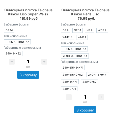
Клинкерная плитка Feldhaus
Клинкерная плитка Feldhaus
Klinker Liso Super Weiss
Klinker Perla Liso
110.99 руб.
76.95 руб.
Выберите формат
Выберите формат
DF 14
DF 9
NF 14
NF 9
WDF 9
Тип исполнения
WNF 14
WNF 9
ПРЯМАЯ ПЛИТКА
Тип исполнения
Габаритные размеры, мм
ПРЯМАЯ ПЛИТКА
240×14×52
УГЛОВАЯ ПЛИТКА
Габаритные размеры, мм
шт
240+115×14×71
В корзину
240+115×9×52
240+115×9×71
240×14×71
240×9×52
240×9×71
шт
В корзину