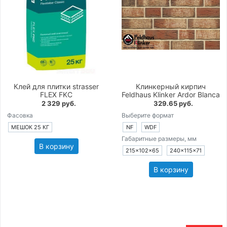
Клей для плитки strasser
Клинкерный кирпич
FLEX FKC
Feldhaus Klinker Ardor Blanca
2 329 руб.
329.65 руб.
Фасовка
Выберите формат
МЕШОК 25 КГ
NF
WDF
Габаритные размеры, мм
В корзину
215×102×65
240×115×71
В корзину