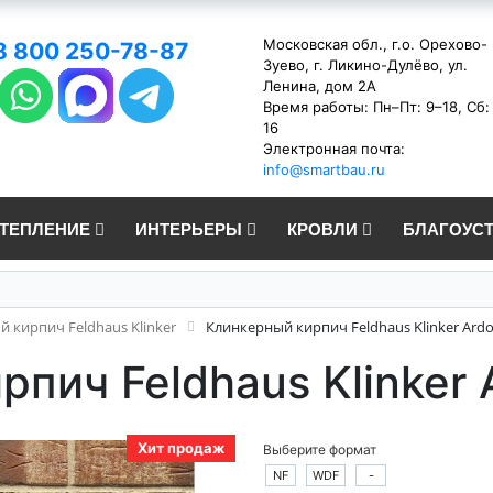
Московская обл., г.о. Орехово-
8 800 250-78-87
Зуево, г. Ликино-Дулёво, ул.
Ленина, дом 2А
Время работы: Пн–Пт: 9–18, Сб:
16
Электронная почта:
info@smartbau.ru
УТЕПЛЕНИЕ
ИНТЕРЬЕРЫ
КРОВЛИ
БЛАГОУС
 кирпич Feldhaus Klinker
Клинкерный кирпич Feldhaus Klinker Ardo
пич Feldhaus Klinker 
Хит продаж
Выберите формат
NF
WDF
-