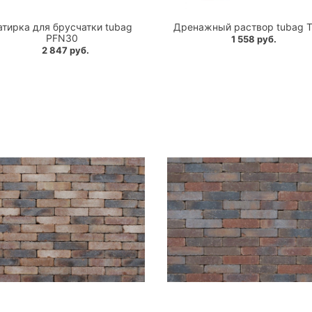
атирка для брусчатки tubag
Дренажный раствор tubag 
PFN30
1 558 руб.
2 847 руб.