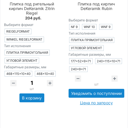
Плитка под ригельный
Плитка под кирпич
кирпич DeKeramik Zitrin
DeKeramik Rubin
Riegel
204 руб.
Выберите формат
Выберите формат
NF 9
WNF 10
WNF 9
RIEGELFORMAT
Тип исполнения
WINKEL RIEGELFORMAT
ПЛИТКА ПРЯМОУГОЛЬНАЯ
Тип исполнения
УГЛОВОЙ ЭЛЕМЕНТ
ПЛИТКА ПРЯМОУГОЛЬНАЯ
Габаритные размеры, мм
УГЛОВОЙ ЭЛЕМЕНТ
177+52×9×71
240+115×10×71
Габаритные размеры, мм
240×9×71
468+115×10×40
468×10×40
шт
шт
Уведомить о поступлении
В корзину
Цена по запросу