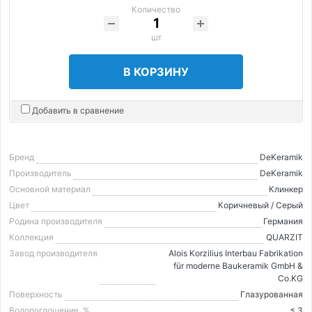
Количество
шт
В КОРЗИНУ
Добавить в сравнение
Бренд
DeKeramik
Производитель
DeKeramik
Основной материал
Клинкер
Цвет
Коричневый / Серый
Родина производителя
Германия
Коллекция
QUARZIT
Завод производителя
Alois Korzilius Interbau Fabrikation
für moderne Baukeramik GmbH &
Co.KG
Поверхность
Глазурованная
Водопоглощение, %
≤ 3