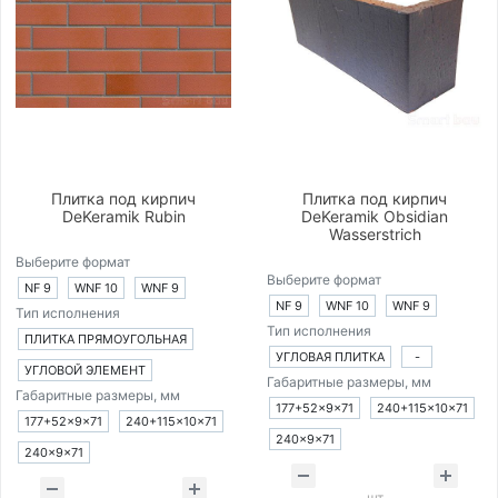
Плитка под кирпич
Плитка под кирпич
DeKeramik Rubin
DeKeramik Obsidian
Wasserstrich
Выберите формат
Выберите формат
NF 9
WNF 10
WNF 9
NF 9
WNF 10
WNF 9
Тип исполнения
Тип исполнения
ПЛИТКА ПРЯМОУГОЛЬНАЯ
УГЛОВАЯ ПЛИТКА
-
УГЛОВОЙ ЭЛЕМЕНТ
Габаритные размеры, мм
Габаритные размеры, мм
177+52×9×71
240+115×10×71
177+52×9×71
240+115×10×71
240×9×71
240×9×71
шт