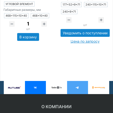
УГЛОВОЙ ЭЛЕМЕНТ
177+52×9×71
240+115×10×71
Габаритные размеры, мм
240×9×71
468+115×10×40
468×10×40
шт
шт
Уведомить о поступлении
В корзину
Цена по запросу
О КОМПАНИИ