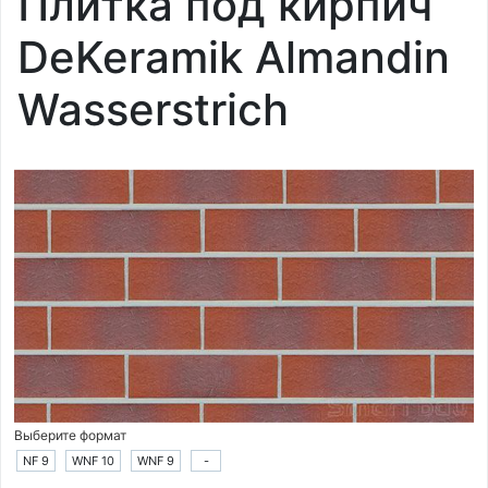
Плитка под кирпич
DeKeramik Almandin
Wasserstrich
Выберите формат
NF 9
WNF 10
WNF 9
-