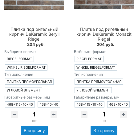
Плитка под ригельный
Плитка под ригельный
кирпич DeKeramik Beryll
кирпич DeKeramik Monazit
Riegel
Riegel
204 руб.
204 руб.
Выберите формат
Выберите формат
RIEGELFORMAT
RIEGELFORMAT
WINKEL RIEGELFORMAT
WINKEL RIEGELFORMAT
Тип исполнения
Тип исполнения
ПЛИТКА ПРЯМОУГОЛЬНАЯ
ПЛИТКА ПРЯМОУГОЛЬНАЯ
УГЛОВОЙ ЭЛЕМЕНТ
УГЛОВОЙ ЭЛЕМЕНТ
Габаритные размеры, мм
Габаритные размеры, мм
468+115×10×40
468×10×40
468+115×10×40
468×10×40
шт
шт
В корзину
В корзину