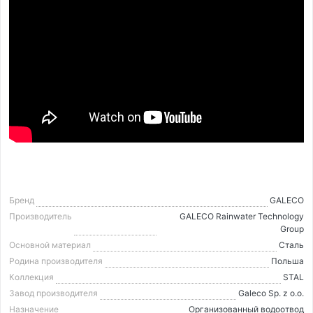
Бренд
GALECO
Производитель
GALECO Rainwater Technology
Group
Основной материал
Сталь
Родина производителя
Польша
Коллекция
STAL
Завод производителя
Galeco Sp. z o.o.
Назначение
Организованный водоотвод